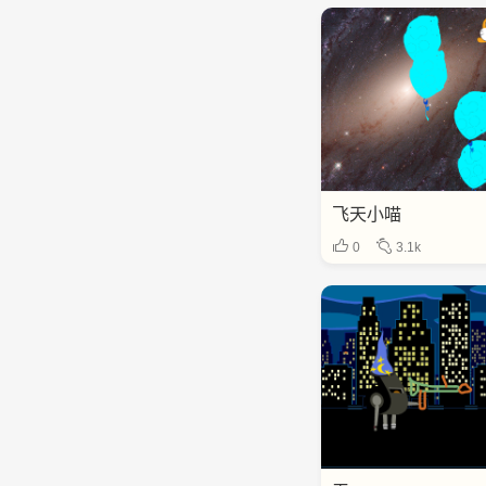
飞天小喵
0
3.1k