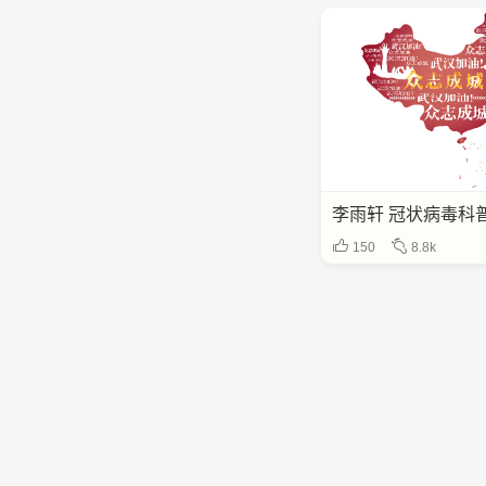
150
8.8k