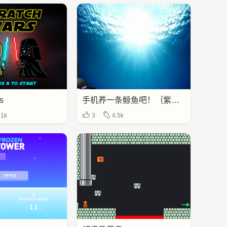
s
手机养一条鲸鱼吧！｛紫色眼睛｝
.1k
3
4.5k