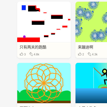
只有两关的跑酷
来蹦迪啊
3
4.8k
2
4.3k