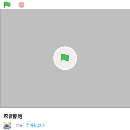
忍者酷跑
丁煜轩-
麦藤机器人